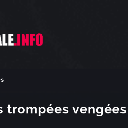
es
s trompées vengées