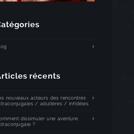
Catégories
log
rticles récents
es nouveaux acteurs des rencontres
xtraconjugales / adultères / infidèles
omment dissimuler une aventure
xtraconjugale ?