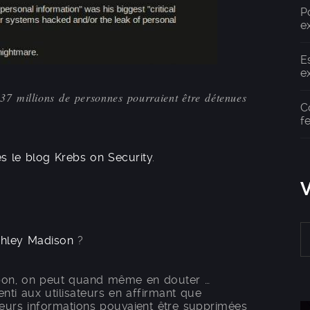
P
e
E
e
 37 millions de personnes pourraient être détenues
C
f
ès le blog Krebs on Security
.
hley Madison
?
 bon, on peut quand même en douter …
ti aux utilisateurs en affirmant que
urs informations pouvaient être supprimées