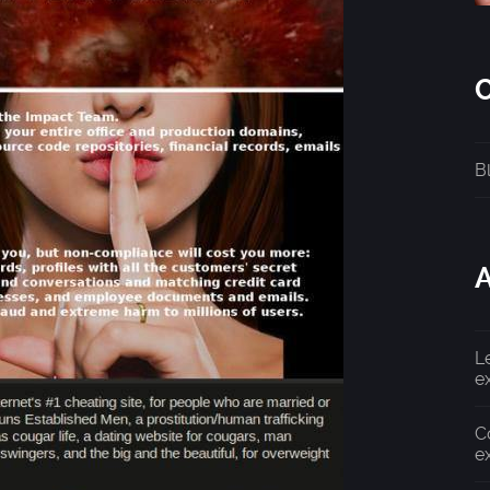
B
A
L
e
C
e